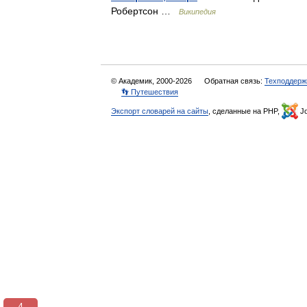
Робертсон …
Википедия
© Академик, 2000-2026
Обратная связь:
Техподдерж
👣 Путешествия
Экспорт словарей на сайты
, сделанные на PHP,
Jo
3