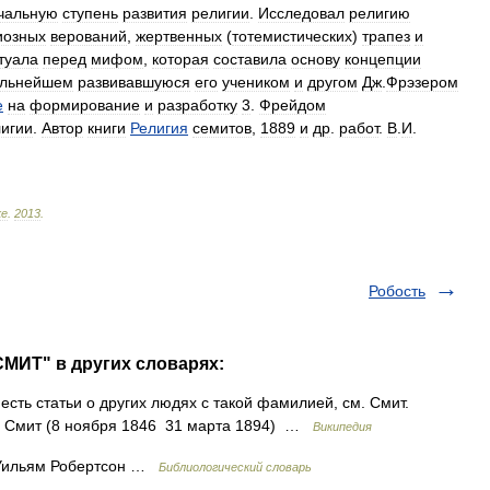
чальную
ступень
развития
религии
.
Исследовал
религию
иозных
верований
,
жертвенных
(
тотемистических
)
трапез
и
туала
перед
мифом
,
которая
составила
основу
концепции
льнейшем
развивавшуюся
его
учеником
и
другом
Дж
.
Фрэзером
е
на
формирование
и
разработку
3
.
Фрейдом
игии
.
Автор
книги
Религия
семитов
,
1889
и
др
.
работ
.
В
.
И
.
ке
.
2013
.
Робость
МИТ" в других словарях:
сть статьи о других людях с такой фамилией, см. Смит.
н Смит (8 ноября 1846 31 марта 1894) …
Википедия
Уильям Робертсон …
Библиологический словарь