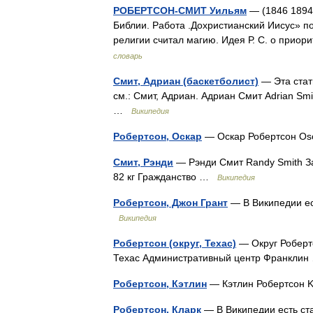
РОБЕРТСОН-СМИТ Уильям
— (1846 1894)
Библии. Работа .Дохристианский Иисус» по
религии считал магию. Идея Р. С. о при
словарь
Смит, Адриан (баскетболист)
— Эта стат
см.: Смит, Адриан. Адриан Смит Adrian S
…
Википедия
Робертсон, Оскар
— Оскар Робертсон Osc
Смит, Рэнди
— Рэнди Смит Randy Smith За
82 кг Гражданство …
Википедия
Робертсон, Джон Грант
— В Википедии ес
Википедия
Робертсон (округ, Техас)
— Округ Робертс
Техас Административный центр Франкл
Робертсон, Кэтлин
— Кэтлин Робертсон 
Робертсон, Кларк
— В Википедии есть ста