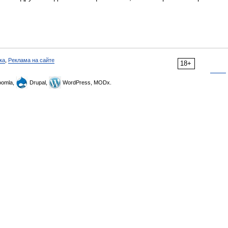
ка
,
Реклама на сайте
18+
omla,
Drupal,
WordPress, MODx.