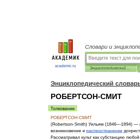
Словари и энциклоп
academic.ru
Энциклопедический словарь по психологии и педагогике
Энциклопедический словарь
РОБЕРТСОН-СМИТ
Толкование
РОБЕРТСОН
-
СМИТ
(
Robertson
-
Smith
)
Уильям
(
1846
—
1894
) —
возникновение
и
распространение
дохрист
Рассматривал
культ
как
субстанцию
любой