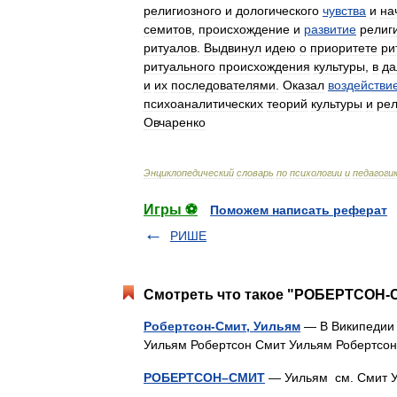
религиозного
и
дологического
чувства
и
на
семитов
,
происхождение
и
развитие
религ
ритуалов
.
Выдвинул
идею
о
приоритете
ри
ритуального
происхождения
культуры
,
в
да
и
их
последователями
.
Оказал
воздействи
психоаналитических
теорий
культуры
и
рел
Овчаренко
Энциклопедический
словарь
по
психологии
и
педагоги
Игры ⚽
Поможем написать реферат
РИШЕ
Смотреть что такое "РОБЕРТСОН-С
Робертсон-Смит, Уильям
— В Википедии е
Уильям Робертсон Смит Уильям Робертсо
РОБЕРТСОН–СМИТ
— Уильям см. Смит 