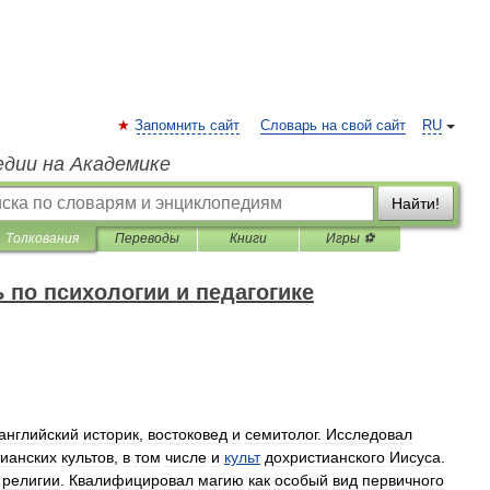
Запомнить сайт
Словарь на свой сайт
RU
едии на Академике
Найти!
Толкования
Переводы
Книги
Игры ⚽
 по психологии и педагогике
английский
историк
,
востоковед
и
семитолог
.
Исследовал
ианских
культов
,
в
том
числе
и
культ
дохристианского
Иисуса
.
религии
.
Квалифицировал
магию
как
особый
вид
первичного