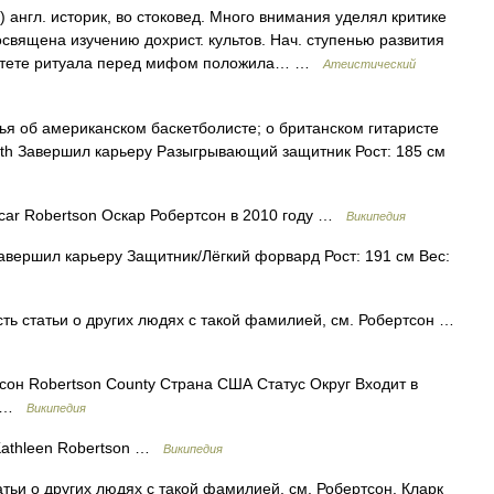
 англ. историк, во стоковед. Много внимания уделял критике
священа изучению дохрист. культов. Нач. ступенью развития
оритете ритуала перед мифом положила… …
Атеистический
ья об американском баскетболисте; о британском гитаристе
mith Завершил карьеру Разыгрывающий защитник Рост: 185 см
ar Robertson Оскар Робертсон в 2010 году …
Википедия
вершил карьеру Защитник/Лёгкий форвард Рост: 191 см Вес:
ть статьи о других людях с такой фамилией, см. Робертсон …
он Robertson County Страна США Статус Округ Входит в
ин …
Википедия
Kathleen Robertson …
Википедия
тьи о других людях с такой фамилией, см. Робертсон. Кларк